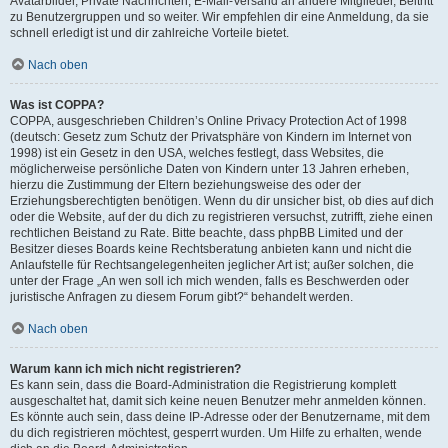
Avatarbilder, Private Nachrichten, E-Mail-Versand an andere Mitglieder, Beitritt
zu Benutzergruppen und so weiter. Wir empfehlen dir eine Anmeldung, da sie
schnell erledigt ist und dir zahlreiche Vorteile bietet.
Nach oben
Was ist COPPA?
COPPA, ausgeschrieben Children’s Online Privacy Protection Act of 1998
(deutsch: Gesetz zum Schutz der Privatsphäre von Kindern im Internet von
1998) ist ein Gesetz in den USA, welches festlegt, dass Websites, die
möglicherweise persönliche Daten von Kindern unter 13 Jahren erheben,
hierzu die Zustimmung der Eltern beziehungsweise des oder der
Erziehungsberechtigten benötigen. Wenn du dir unsicher bist, ob dies auf dich
oder die Website, auf der du dich zu registrieren versuchst, zutrifft, ziehe einen
rechtlichen Beistand zu Rate. Bitte beachte, dass phpBB Limited und der
Besitzer dieses Boards keine Rechtsberatung anbieten kann und nicht die
Anlaufstelle für Rechtsangelegenheiten jeglicher Art ist; außer solchen, die
unter der Frage „An wen soll ich mich wenden, falls es Beschwerden oder
juristische Anfragen zu diesem Forum gibt?“ behandelt werden.
Nach oben
Warum kann ich mich nicht registrieren?
Es kann sein, dass die Board-Administration die Registrierung komplett
ausgeschaltet hat, damit sich keine neuen Benutzer mehr anmelden können.
Es könnte auch sein, dass deine IP-Adresse oder der Benutzername, mit dem
du dich registrieren möchtest, gesperrt wurden. Um Hilfe zu erhalten, wende