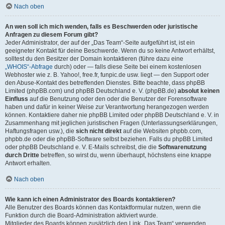
Nach oben
An wen soll ich mich wenden, falls es Beschwerden oder juristische
Anfragen zu diesem Forum gibt?
Jeder Administrator, der auf der „Das Team“-Seite aufgeführt ist, ist ein
geeigneter Kontakt für deine Beschwerde. Wenn du so keine Antwort erhältst,
solltest du den Besitzer der Domain kontaktieren (führe dazu eine
„WHOIS“-Abfrage
durch) oder — falls diese Seite bei einem kostenlosen
Webhoster wie z. B. Yahoo!, free.fr, funpic.de usw. liegt — den Support oder
den Abuse-Kontakt des betreffenden Dienstes. Bitte beachte, dass phpBB
Limited (phpBB.com) und phpBB Deutschland e. V. (phpBB.de)
absolut keinen
Einfluss
auf die Benutzung oder den oder die Benutzer der Forensoftware
haben und dafür in keiner Weise zur Verantwortung herangezogen werden
können. Kontaktiere daher nie phpBB Limited oder phpBB Deutschland e. V. in
Zusammenhang mit jeglichen juristischen Fragen (Unterlassungserklärungen,
Haftungsfragen usw.), die
sich nicht direkt
auf die Websiten phpbb.com,
phpbb.de oder die phpBB-Software selbst beziehen. Falls du phpBB Limited
oder phpBB Deutschland e. V. E-Mails schreibst, die die
Softwarenutzung
durch Dritte
betreffen, so wirst du, wenn überhaupt, höchstens eine knappe
Antwort erhalten.
Nach oben
Wie kann ich einen Administrator des Boards kontaktieren?
Alle Benutzer des Boards können das Kontaktformular nutzen, wenn die
Funktion durch die Board-Administration aktiviert wurde.
Mitglieder des Boards können zusätzlich den Link „Das Team“ verwenden.