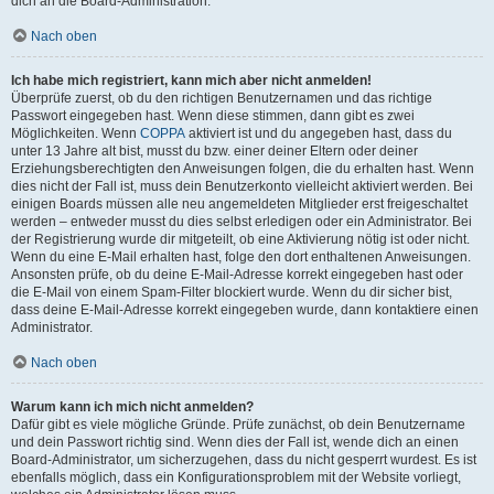
dich an die Board-Administration.
Nach oben
Ich habe mich registriert, kann mich aber nicht anmelden!
Überprüfe zuerst, ob du den richtigen Benutzernamen und das richtige
Passwort eingegeben hast. Wenn diese stimmen, dann gibt es zwei
Möglichkeiten. Wenn
COPPA
aktiviert ist und du angegeben hast, dass du
unter 13 Jahre alt bist, musst du bzw. einer deiner Eltern oder deiner
Erziehungsberechtigten den Anweisungen folgen, die du erhalten hast. Wenn
dies nicht der Fall ist, muss dein Benutzerkonto vielleicht aktiviert werden. Bei
einigen Boards müssen alle neu angemeldeten Mitglieder erst freigeschaltet
werden – entweder musst du dies selbst erledigen oder ein Administrator. Bei
der Registrierung wurde dir mitgeteilt, ob eine Aktivierung nötig ist oder nicht.
Wenn du eine E-Mail erhalten hast, folge den dort enthaltenen Anweisungen.
Ansonsten prüfe, ob du deine E-Mail-Adresse korrekt eingegeben hast oder
die E-Mail von einem Spam-Filter blockiert wurde. Wenn du dir sicher bist,
dass deine E-Mail-Adresse korrekt eingegeben wurde, dann kontaktiere einen
Administrator.
Nach oben
Warum kann ich mich nicht anmelden?
Dafür gibt es viele mögliche Gründe. Prüfe zunächst, ob dein Benutzername
und dein Passwort richtig sind. Wenn dies der Fall ist, wende dich an einen
Board-Administrator, um sicherzugehen, dass du nicht gesperrt wurdest. Es ist
ebenfalls möglich, dass ein Konfigurationsproblem mit der Website vorliegt,