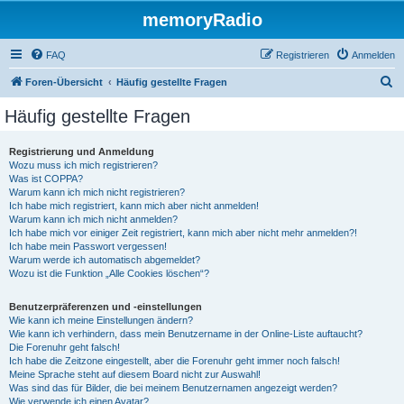
memoryRadio
FAQ
Registrieren
Anmelden
S
Foren-Übersicht
Häufig gestellte Fragen
u
Häufig gestellte Fragen
c
h
Registrierung und Anmeldung
Wozu muss ich mich registrieren?
e
Was ist COPPA?
Warum kann ich mich nicht registrieren?
Ich habe mich registriert, kann mich aber nicht anmelden!
Warum kann ich mich nicht anmelden?
Ich habe mich vor einiger Zeit registriert, kann mich aber nicht mehr anmelden?!
Ich habe mein Passwort vergessen!
Warum werde ich automatisch abgemeldet?
Wozu ist die Funktion „Alle Cookies löschen“?
Benutzerpräferenzen und -einstellungen
Wie kann ich meine Einstellungen ändern?
Wie kann ich verhindern, dass mein Benutzername in der Online-Liste auftaucht?
Die Forenuhr geht falsch!
Ich habe die Zeitzone eingestellt, aber die Forenuhr geht immer noch falsch!
Meine Sprache steht auf diesem Board nicht zur Auswahl!
Was sind das für Bilder, die bei meinem Benutzernamen angezeigt werden?
Wie verwende ich einen Avatar?