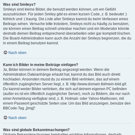
Was sind Smileys?
Smileys sind kleine Bilder, die benutzt werden können, um ein Gefühl
auszudrücken. Für jeden Smiley gibt es einen kurzen Code, z. B. bedeutet :)
fröhlich und :( traurig. Die Liste aller Smileys kannst du beim Verfassen eines
Beitrags sehen. Versuche bitte trotzdem, Smileys nicht zu häufig zu benutzen,
sie können einen Beitrag schnell unlesbar machen und ein Moderator könnte
deshalb deinen Beitrag entsprechend überarbeiten oder gar komplett löschen.
Die Board-Administration kann auch die Anzahl der Smileys begrenzen, die du
in einem Beitrag benutzen kannst.
Nach oben
Kann ich Bilder in meine Beiträge einfügen?
Ja, Bilder können in deinem Beitrag angezeigt werden. Wenn die
Administration Dateianhänge erlaubt hat, kannst du das Bild auch direkt
hochladen. Ansonsten musst du zu einem Bild verlinken, das auf einem
öffentlich zugänglichen Server liegt, z. B. http://www.domain.tld/mein-bild.gif.
Du kannst weder Bilder verlinken, die sich auf deinem eigenen PC befinden
(außer es ist ein öffentlich zugänglicher Server), noch zu Bildern, die nur nach
einer Anmeldung verfügbar sind, z. B. Hotmail- oder Yahoo-Mailboxen, mit
einem Passwort geschützte Seiten usw. Um das Bild anzuzeigen, benutze den
BBCode-Tag „[img]“.
Nach oben
Was sind globale Bekanntmachungen?
Globale Bekanntmachungen beinhalten wichtige Informationen, deshalb