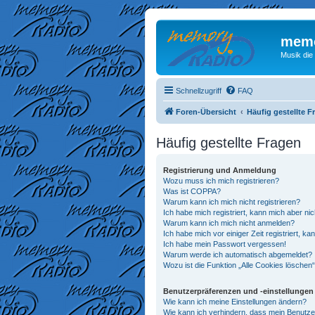
memo
Musik die
Schnellzugriff
FAQ
Foren-Übersicht
Häufig gestellte F
Häufig gestellte Fragen
Registrierung und Anmeldung
Wozu muss ich mich registrieren?
Was ist COPPA?
Warum kann ich mich nicht registrieren?
Ich habe mich registriert, kann mich aber ni
Warum kann ich mich nicht anmelden?
Ich habe mich vor einiger Zeit registriert, 
Ich habe mein Passwort vergessen!
Warum werde ich automatisch abgemeldet?
Wozu ist die Funktion „Alle Cookies löschen
Benutzerpräferenzen und -einstellungen
Wie kann ich meine Einstellungen ändern?
Wie kann ich verhindern, dass mein Benutze