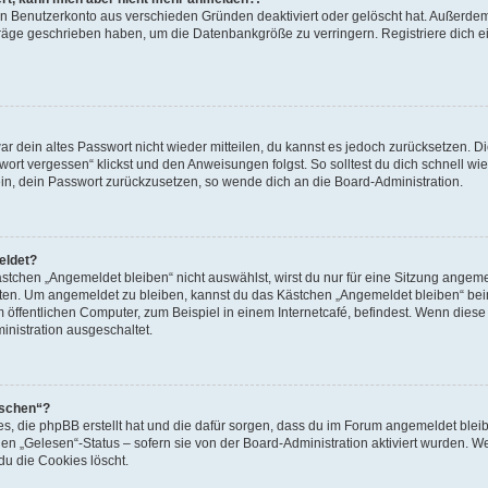
ein Benutzerkonto aus verschieden Gründen deaktiviert oder gelöscht hat. Außerde
eiträge geschrieben haben, um die Datenbankgröße zu verringern. Registriere dich 
war dein altes Passwort nicht wieder mitteilen, du kannst es jedoch zurücksetzen. 
ort vergessen“ klickst und den Anweisungen folgst. So solltest du dich schnell w
sein, dein Passwort zurückzusetzen, so wende dich an die Board-Administration.
eldet?
chen „Angemeldet bleiben“ nicht auswählst, wirst du nur für eine Sitzung angeme
tten. Um angemeldet zu bleiben, kannst du das Kästchen „Angemeldet bleiben“ bei
öffentlichen Computer, zum Beispiel in einem Internetcafé, befindest. Wenn diese 
inistration ausgeschaltet.
öschen“?
ies, die phpBB erstellt hat und die dafür sorgen, dass du im Forum angemeldet bl
den „Gelesen“-Status – sofern sie von der Board-Administration aktiviert wurden. 
u die Cookies löscht.