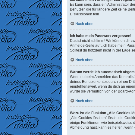
Es kann sein, dass ein Administrator d
Benutzer, die für längere Zeit keine B
Diskussionen teil!
Nach oben
Ich habe mein Passwort vergessen!
Das ist nicht schlimm! Wir können dir z
Anmelde-Seite auf „Ich habe mein Passw
Solltest du trotzdem nicht in der Lage 
Nach oben
Warum werde ich automatisch abgem
Wenn du beim Anmelden das Kontrollkäst
deines Benutzerkontos durch einen Dri
empfehlenswert, wenn du dich an einem 
wurde sie vermutlich von der Board-Adm
Nach oben
Wozu ist die Funktion „Alle Cookies l
„Alle Cookies löschen“ löscht die Cook
einige Funktionen, wie beispielsweise 
Abmeldung hast, kann es helfen, wenn d