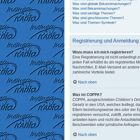
Was sind globale Bekanntmachungen?
Was sind Bekanntmachungen?
Was sind wichtige Themen?
Was sind geschlossene Themen?
Was sind Themen-Symbole?
Registrierung und Anmeldung
Wozu muss ich mich registrieren?
Eine Registrierung ist nicht unbedingt 
jeden Fall erhältst du als registriertes 
Nachrichten, E-Mail-Versand an andere M
zahlreiche Vorteile bietet.
Nach oben
Was ist COPPA?
COPPA, ausgeschrieben Children’s Onlin
Gesetz in den USA, welches festlegt, d
Eltern beziehungsweise des oder der Erz
registrieren versuchst, zutrifft, ziehe
anbieten kann und nicht die Anlaufstelle
Beschwerden oder juristische Anfragen
Nach oben