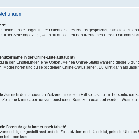
stellungen
ern?
alle deine Einstellungen in der Datenbank des Boards gespeichert. Um diese zu än
 auf der Seite angezeigt, wenn du auf deinen Benutzernamen klickst. Dort kannst d
enutzername in der Online-Liste auftaucht?
 du in den Einstellungen eine Option „Meinen Online-Status während dieser Sitzu
en, Moderatoren und du selbst deinen Online-Status sehen. Du wirst dann als unsic
e Zeit nicht deiner eigenen Zeitzone. In diesem Fall solltest du im „Persönlichen B
Die Zeitzone kann dabei nur von registrierten Benutzern geändert werden. Wenn du noch
r die Forenuhr geht immer noch falsch!
zone richtig eingestellt hast und die Zeit trotzdem noch falsch ist, geht die Uhr des
lem beheben kann.