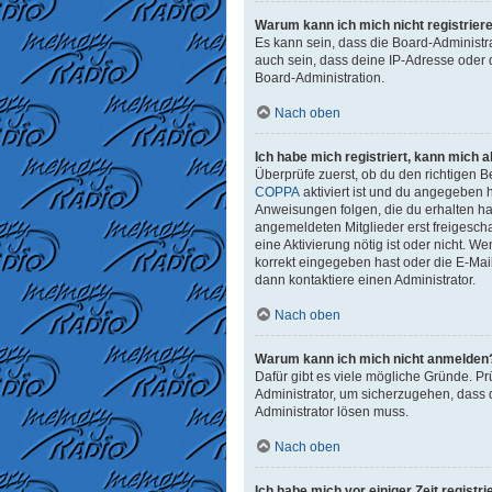
Warum kann ich mich nicht registrier
Es kann sein, dass die Board-Administr
auch sein, dass deine IP-Adresse oder 
Board-Administration.
Nach oben
Ich habe mich registriert, kann mich 
Überprüfe zuerst, ob du den richtigen
COPPA
aktiviert ist und du angegeben h
Anweisungen folgen, die du erhalten has
angemeldeten Mitglieder erst freigeschal
eine Aktivierung nötig ist oder nicht. 
korrekt eingegeben hast oder die E-Mai
dann kontaktiere einen Administrator.
Nach oben
Warum kann ich mich nicht anmelden
Dafür gibt es viele mögliche Gründe. Pr
Administrator, um sicherzugehen, dass d
Administrator lösen muss.
Nach oben
Ich habe mich vor einiger Zeit regist