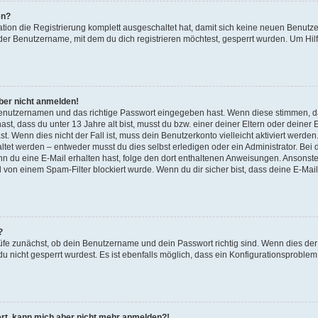
en?
ation die Registrierung komplett ausgeschaltet hat, damit sich keine neuen Benu
der Benutzername, mit dem du dich registrieren möchtest, gesperrt wurden. Um Hilf
aber nicht anmelden!
 Benutzernamen und das richtige Passwort eingegeben hast. Wenn diese stimmen, d
ast, dass du unter 13 Jahre alt bist, musst du bzw. einer deiner Eltern oder deine
t. Wenn dies nicht der Fall ist, muss dein Benutzerkonto vielleicht aktiviert werde
tet werden – entweder musst du dies selbst erledigen oder ein Administrator. Bei d
Wenn du eine E-Mail erhalten hast, folge den dort enthaltenen Anweisungen. Ansonst
l von einem Spam-Filter blockiert wurde. Wenn du dir sicher bist, dass deine E-Ma
?
üfe zunächst, ob dein Benutzername und dein Passwort richtig sind. Wenn dies der 
u nicht gesperrt wurdest. Es ist ebenfalls möglich, dass ein Konfigurationsproblem 
riert, kann mich aber nicht mehr anmelden?!