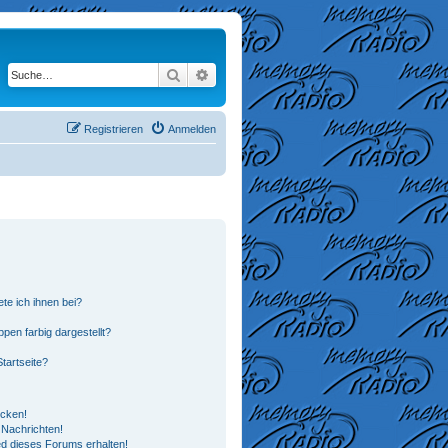
Suche
Erweiterte Suche
Registrieren
Anmelden
te ich ihnen bei?
en farbig dargestellt?
tartseite?
icken!
Nachrichten!
ed dieses Forums erhalten!