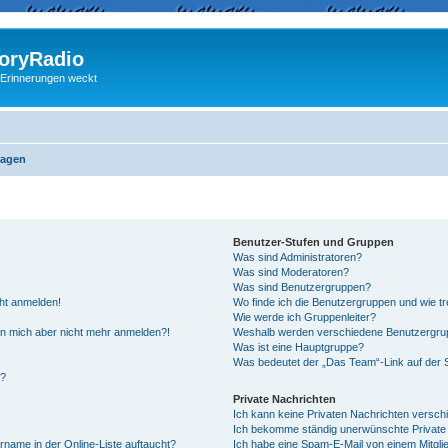
ryRadio
 Erinnerungen weckt
ragen
Benutzer-Stufen und Gruppen
Was sind Administratoren?
Was sind Moderatoren?
Was sind Benutzergruppen?
cht anmelden!
Wo finde ich die Benutzergruppen und wie tre
Wie werde ich Gruppenleiter?
kann mich aber nicht mehr anmelden?!
Weshalb werden verschiedene Benutzergrupp
Was ist eine Hauptgruppe?
Was bedeutet der „Das Team“-Link auf der S
“?
Private Nachrichten
Ich kann keine Privaten Nachrichten versch
Ich bekomme ständig unerwünschte Private 
rname in der Online-Liste auftaucht?
Ich habe eine Spam-E-Mail von einem Mitgli