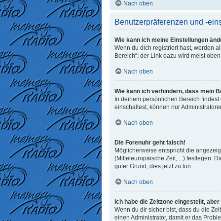
Nach oben
Benutzerpräferenzen und -ein
Wie kann ich meine Einstellungen änd
Wenn du dich registriert hast, werden 
Bereich“; der Link dazu wird meist oben
Nach oben
Wie kann ich verhindern, dass mein B
In deinem persönlichen Bereich findest
einschaltest, können nur Administrator
Nach oben
Die Forenuhr geht falsch!
Möglicherweise entspricht die angezeigt
(Mitteleuropäische Zeit, ...) festlegen. 
guter Grund, dies jetzt zu tun.
Nach oben
Ich habe die Zeitzone eingestellt, abe
Wenn du dir sicher bist, dass du die Zeit
einen Administrator, damit er das Prob