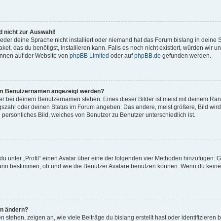
 nicht zur Auswahl!
eder deine Sprache nicht installiert oder niemand hat das Forum bislang in deine 
et, das du benötigst, installieren kann. Falls es noch nicht existiert, würden wir 
önnen auf der Website von
phpBB Limited
oder auf
phpBB.de
gefunden werden.
inem Benutzernamen angezeigt werden?
er bei deinem Benutzernamen stehen. Eines dieser Bilder ist meist mit deinem Rang 
gszahl oder deinen Status im Forum angeben. Das andere, meist größere, Bild wird 
n persönliches Bild, welches von Benutzer zu Benutzer unterschiedlich ist.
u unter „Profil“ einen Avatar über eine der folgenden vier Methoden hinzufügen: G
ann bestimmen, ob und wie die Benutzer Avatare benutzen können. Wenn du keinen 
hn ändern?
stehen, zeigen an, wie viele Beiträge du bislang erstellt hast oder identifiziere