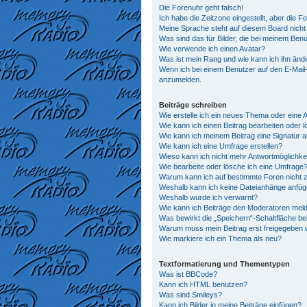
Die Forenuhr geht falsch!
Ich habe die Zeitzone eingestellt, aber die 
Meine Sprache steht auf diesem Board nicht
Was sind das für Bilder, die bei meinem Be
Wie verwende ich einen Avatar?
Was ist mein Rang und wie kann ich ihn änd
Wenn ich bei einem Benutzer auf den E-Mail-L
anzumelden.
Beiträge schreiben
Wie erstelle ich ein neues Thema oder eine 
Wie kann ich einen Beitrag bearbeiten oder 
Wie kann ich meinem Beitrag eine Signatur 
Wie kann ich eine Umfrage erstellen?
Wieso kann ich nicht mehr Antwortmöglichkei
Wie bearbeite oder lösche ich eine Umfrage
Warum kann ich auf bestimmte Foren nicht z
Weshalb kann ich keine Dateianhänge anfü
Weshalb wurde ich verwarnt?
Wie kann ich Beiträge den Moderatoren mel
Was bewirkt die „Speichern“-Schaltfläche be
Warum muss mein Beitrag erst freigegeben
Wie markiere ich ein Thema als neu?
Textformatierung und Thementypen
Was ist BBCode?
Kann ich HTML benutzen?
Was sind Smileys?
Kann ich Bilder in meine Beiträge einfügen?