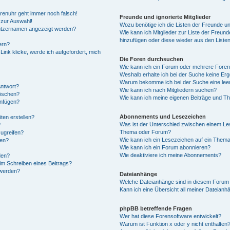
Forenuhr geht immer noch falsch!
Freunde und ignorierte Mitglieder
 zur Auswahl!
Wozu benötige ich die Listen der Freunde und
nutzernamen angezeigt werden?
Wie kann ich Mitglieder zur Liste der Freunde
hinzufügen oder diese wieder aus den Liste
ern?
ink klicke, werde ich aufgefordert, mich
Die Foren durchsuchen
Wie kann ich ein Forum oder mehrere Fore
Weshalb erhalte ich bei der Suche keine Er
Warum bekomme ich bei der Suche eine leer
Antwort?
Wie kann ich nach Mitgliedern suchen?
löschen?
Wie kann ich meine eigenen Beiträge und T
anfügen?
Abonnements und Lesezeichen
ten erstellen?
Was ist der Unterschied zwischen einem Le
?
Thema oder Forum?
ugreifen?
Wie kann ich ein Lesezeichen auf ein Them
gen?
Wie kann ich ein Forum abonnieren?
Wie deaktiviere ich meine Abonnements?
den?
im Schreiben eines Beitrags?
 werden?
Dateianhänge
Welche Dateianhänge sind in diesem Forum 
Kann ich eine Übersicht all meiner Dateianh
phpBB betreffende Fragen
Wer hat diese Forensoftware entwickelt?
Warum ist Funktion x oder y nicht enthalten