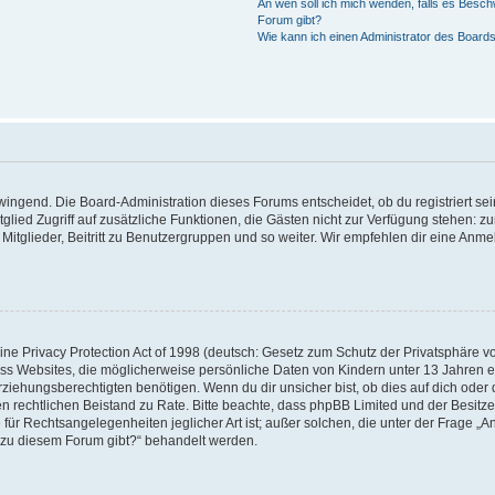
An wen soll ich mich wenden, falls es Besch
Forum gibt?
Wie kann ich einen Administrator des Boards
zwingend. Die Board-Administration dieses Forums entscheidet, ob du registriert se
Mitglied Zugriff auf zusätzliche Funktionen, die Gästen nicht zur Verfügung stehen: zu
itglieder, Beitritt zu Benutzergruppen und so weiter. Wir empfehlen dir eine Anmeld
e Privacy Protection Act of 1998 (deutsch: Gesetz zum Schutz der Privatsphäre von
ass Websites, die möglicherweise persönliche Daten von Kindern unter 13 Jahren 
iehungsberechtigten benötigen. Wenn du dir unsicher bist, ob dies auf dich oder d
 einen rechtlichen Beistand zu Rate. Bitte beachte, dass phpBB Limited und der Besi
 für Rechtsangelegenheiten jeglicher Art ist; außer solchen, die unter der Frage „A
 zu diesem Forum gibt?“ behandelt werden.