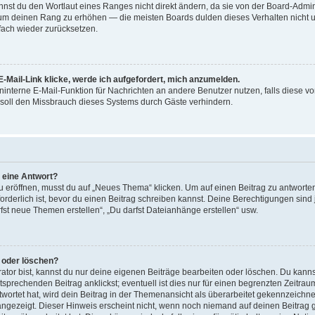
st du den Wortlaut eines Ranges nicht direkt ändern, da sie von der Board-Adminis
 um deinen Rang zu erhöhen — die meisten Boards dulden dieses Verhalten nicht u
ach wieder zurücksetzen.
-Mail-Link klicke, werde ich aufgefordert, mich anzumelden.
reninterne E-Mail-Funktion für Nachrichten an andere Benutzer nutzen, falls diese v
soll den Missbrauch dieses Systems durch Gäste verhindern.
r eine Antwort?
röffnen, musst du auf „Neues Thema“ klicken. Um auf einen Beitrag zu antworten,
forderlich ist, bevor du einen Beitrag schreiben kannst. Deine Berechtigungen sin
arfst neue Themen erstellen“, „Du darfst Dateianhänge erstellen“ usw.
n oder löschen?
ator bist, kannst du nur deine eigenen Beiträge bearbeiten oder löschen. Du kanns
sprechenden Beitrag anklickst; eventuell ist dies nur für einen begrenzten Zeitra
wortet hat, wird dein Beitrag in der Themenansicht als überarbeitet gekennzeichne
 angezeigt. Dieser Hinweis erscheint nicht, wenn noch niemand auf deinen Beitrag 