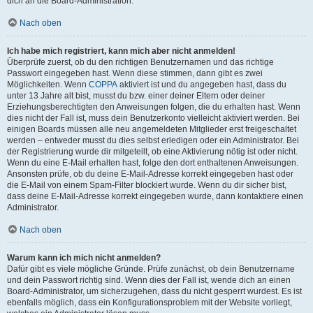
dich an die Board-Administration.
Nach oben
Ich habe mich registriert, kann mich aber nicht anmelden!
Überprüfe zuerst, ob du den richtigen Benutzernamen und das richtige
Passwort eingegeben hast. Wenn diese stimmen, dann gibt es zwei
Möglichkeiten. Wenn
COPPA
aktiviert ist und du angegeben hast, dass du
unter 13 Jahre alt bist, musst du bzw. einer deiner Eltern oder deiner
Erziehungsberechtigten den Anweisungen folgen, die du erhalten hast. Wenn
dies nicht der Fall ist, muss dein Benutzerkonto vielleicht aktiviert werden. Bei
einigen Boards müssen alle neu angemeldeten Mitglieder erst freigeschaltet
werden – entweder musst du dies selbst erledigen oder ein Administrator. Bei
der Registrierung wurde dir mitgeteilt, ob eine Aktivierung nötig ist oder nicht.
Wenn du eine E-Mail erhalten hast, folge den dort enthaltenen Anweisungen.
Ansonsten prüfe, ob du deine E-Mail-Adresse korrekt eingegeben hast oder
die E-Mail von einem Spam-Filter blockiert wurde. Wenn du dir sicher bist,
dass deine E-Mail-Adresse korrekt eingegeben wurde, dann kontaktiere einen
Administrator.
Nach oben
Warum kann ich mich nicht anmelden?
Dafür gibt es viele mögliche Gründe. Prüfe zunächst, ob dein Benutzername
und dein Passwort richtig sind. Wenn dies der Fall ist, wende dich an einen
Board-Administrator, um sicherzugehen, dass du nicht gesperrt wurdest. Es ist
ebenfalls möglich, dass ein Konfigurationsproblem mit der Website vorliegt,