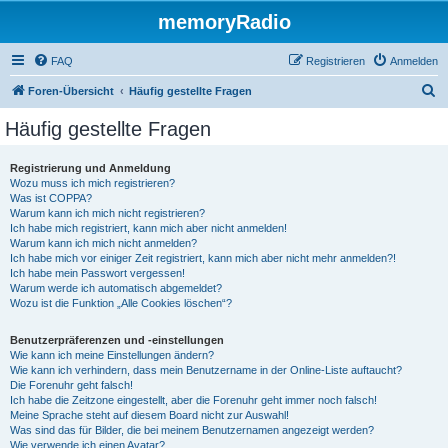
memoryRadio
FAQ
Registrieren
Anmelden
S
Foren-Übersicht
Häufig gestellte Fragen
u
Häufig gestellte Fragen
c
h
Registrierung und Anmeldung
Wozu muss ich mich registrieren?
e
Was ist COPPA?
Warum kann ich mich nicht registrieren?
Ich habe mich registriert, kann mich aber nicht anmelden!
Warum kann ich mich nicht anmelden?
Ich habe mich vor einiger Zeit registriert, kann mich aber nicht mehr anmelden?!
Ich habe mein Passwort vergessen!
Warum werde ich automatisch abgemeldet?
Wozu ist die Funktion „Alle Cookies löschen“?
Benutzerpräferenzen und -einstellungen
Wie kann ich meine Einstellungen ändern?
Wie kann ich verhindern, dass mein Benutzername in der Online-Liste auftaucht?
Die Forenuhr geht falsch!
Ich habe die Zeitzone eingestellt, aber die Forenuhr geht immer noch falsch!
Meine Sprache steht auf diesem Board nicht zur Auswahl!
Was sind das für Bilder, die bei meinem Benutzernamen angezeigt werden?
Wie verwende ich einen Avatar?