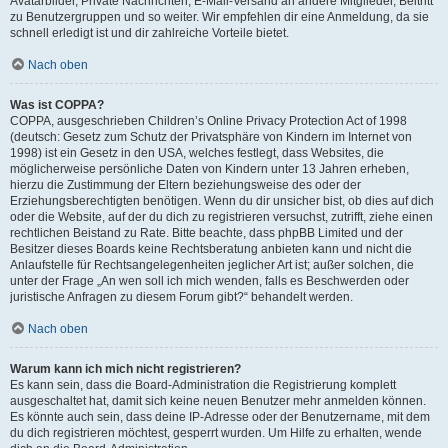
Avatarbilder, Private Nachrichten, E-Mail-Versand an andere Mitglieder, Beitritt
zu Benutzergruppen und so weiter. Wir empfehlen dir eine Anmeldung, da sie
schnell erledigt ist und dir zahlreiche Vorteile bietet.
Nach oben
Was ist COPPA?
COPPA, ausgeschrieben Children’s Online Privacy Protection Act of 1998
(deutsch: Gesetz zum Schutz der Privatsphäre von Kindern im Internet von
1998) ist ein Gesetz in den USA, welches festlegt, dass Websites, die
möglicherweise persönliche Daten von Kindern unter 13 Jahren erheben,
hierzu die Zustimmung der Eltern beziehungsweise des oder der
Erziehungsberechtigten benötigen. Wenn du dir unsicher bist, ob dies auf dich
oder die Website, auf der du dich zu registrieren versuchst, zutrifft, ziehe einen
rechtlichen Beistand zu Rate. Bitte beachte, dass phpBB Limited und der
Besitzer dieses Boards keine Rechtsberatung anbieten kann und nicht die
Anlaufstelle für Rechtsangelegenheiten jeglicher Art ist; außer solchen, die
unter der Frage „An wen soll ich mich wenden, falls es Beschwerden oder
juristische Anfragen zu diesem Forum gibt?“ behandelt werden.
Nach oben
Warum kann ich mich nicht registrieren?
Es kann sein, dass die Board-Administration die Registrierung komplett
ausgeschaltet hat, damit sich keine neuen Benutzer mehr anmelden können.
Es könnte auch sein, dass deine IP-Adresse oder der Benutzername, mit dem
du dich registrieren möchtest, gesperrt wurden. Um Hilfe zu erhalten, wende