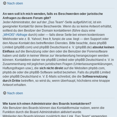
Nach oben
An wen soll ich mich wenden, falls es Beschwerden oder juristische
Anfragen zu diesem Forum gibt?
Jeder Administrator, der auf der „Das Team“-Seite aufgeführt ist, ist ein
geeigneter Kontakt für deine Beschwerde. Wenn du so keine Antwort erhältst,
solltest du den Besitzer der Domain kontaktieren (führe dazu eine
„WHOIS“-Abfrage
durch) oder — falls diese Seite bei einem kostenlosen
Webhoster wie z. B. Yahoo!, free.fr, funpic.de usw. liegt — den Support oder
den Abuse-Kontakt des betreffenden Dienstes. Bitte beachte, dass phpBB
Limited (phpBB.com) und phpBB Deutschland e. V. (phpBB.de)
absolut keinen
Einfluss
auf die Benutzung oder den oder die Benutzer der Forensoftware
haben und dafür in keiner Weise zur Verantwortung herangezogen werden
können. Kontaktiere daher nie phpBB Limited oder phpBB Deutschland e. V. in
Zusammenhang mit jeglichen juristischen Fragen (Unterlassungserklärungen,
Haftungsfragen usw.), die
sich nicht direkt
auf die Websiten phpbb.com,
phpbb.de oder die phpBB-Software selbst beziehen. Falls du phpBB Limited
oder phpBB Deutschland e. V. E-Mails schreibst, die die
Softwarenutzung
durch Dritte
betreffen, so wirst du, wenn überhaupt, höchstens eine knappe
Antwort erhalten.
Nach oben
Wie kann ich einen Administrator des Boards kontaktieren?
Alle Benutzer des Boards können das Kontaktformular nutzen, wenn die
Funktion durch die Board-Administration aktiviert wurde.
Mitglieder des Boards können zusätzlich den Link „Das Team“ verwenden.