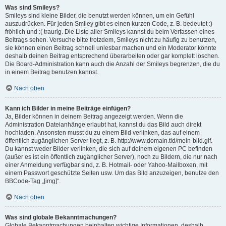
Was sind Smileys?
Smileys sind kleine Bilder, die benutzt werden können, um ein Gefühl
auszudrücken. Für jeden Smiley gibt es einen kurzen Code, z. B. bedeutet :)
fröhlich und :( traurig. Die Liste aller Smileys kannst du beim Verfassen eines
Beitrags sehen. Versuche bitte trotzdem, Smileys nicht zu häufig zu benutzen,
sie können einen Beitrag schnell unlesbar machen und ein Moderator könnte
deshalb deinen Beitrag entsprechend überarbeiten oder gar komplett löschen.
Die Board-Administration kann auch die Anzahl der Smileys begrenzen, die du
in einem Beitrag benutzen kannst.
Nach oben
Kann ich Bilder in meine Beiträge einfügen?
Ja, Bilder können in deinem Beitrag angezeigt werden. Wenn die
Administration Dateianhänge erlaubt hat, kannst du das Bild auch direkt
hochladen. Ansonsten musst du zu einem Bild verlinken, das auf einem
öffentlich zugänglichen Server liegt, z. B. http://www.domain.tld/mein-bild.gif.
Du kannst weder Bilder verlinken, die sich auf deinem eigenen PC befinden
(außer es ist ein öffentlich zugänglicher Server), noch zu Bildern, die nur nach
einer Anmeldung verfügbar sind, z. B. Hotmail- oder Yahoo-Mailboxen, mit
einem Passwort geschützte Seiten usw. Um das Bild anzuzeigen, benutze den
BBCode-Tag „[img]“.
Nach oben
Was sind globale Bekanntmachungen?
Globale Bekanntmachungen beinhalten wichtige Informationen, deshalb