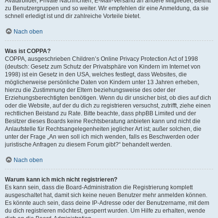
Avatarbilder, Private Nachrichten, E-Mail-Versand an andere Mitglieder, Beitritt
zu Benutzergruppen und so weiter. Wir empfehlen dir eine Anmeldung, da sie
schnell erledigt ist und dir zahlreiche Vorteile bietet.
Nach oben
Was ist COPPA?
COPPA, ausgeschrieben Children’s Online Privacy Protection Act of 1998
(deutsch: Gesetz zum Schutz der Privatsphäre von Kindern im Internet von
1998) ist ein Gesetz in den USA, welches festlegt, dass Websites, die
möglicherweise persönliche Daten von Kindern unter 13 Jahren erheben,
hierzu die Zustimmung der Eltern beziehungsweise des oder der
Erziehungsberechtigten benötigen. Wenn du dir unsicher bist, ob dies auf dich
oder die Website, auf der du dich zu registrieren versuchst, zutrifft, ziehe einen
rechtlichen Beistand zu Rate. Bitte beachte, dass phpBB Limited und der
Besitzer dieses Boards keine Rechtsberatung anbieten kann und nicht die
Anlaufstelle für Rechtsangelegenheiten jeglicher Art ist; außer solchen, die
unter der Frage „An wen soll ich mich wenden, falls es Beschwerden oder
juristische Anfragen zu diesem Forum gibt?“ behandelt werden.
Nach oben
Warum kann ich mich nicht registrieren?
Es kann sein, dass die Board-Administration die Registrierung komplett
ausgeschaltet hat, damit sich keine neuen Benutzer mehr anmelden können.
Es könnte auch sein, dass deine IP-Adresse oder der Benutzername, mit dem
du dich registrieren möchtest, gesperrt wurden. Um Hilfe zu erhalten, wende