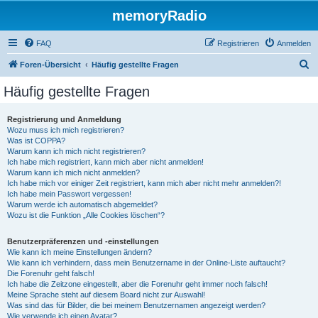
memoryRadio
FAQ
Registrieren
Anmelden
S
Foren-Übersicht
Häufig gestellte Fragen
u
Häufig gestellte Fragen
c
h
Registrierung und Anmeldung
Wozu muss ich mich registrieren?
e
Was ist COPPA?
Warum kann ich mich nicht registrieren?
Ich habe mich registriert, kann mich aber nicht anmelden!
Warum kann ich mich nicht anmelden?
Ich habe mich vor einiger Zeit registriert, kann mich aber nicht mehr anmelden?!
Ich habe mein Passwort vergessen!
Warum werde ich automatisch abgemeldet?
Wozu ist die Funktion „Alle Cookies löschen“?
Benutzerpräferenzen und -einstellungen
Wie kann ich meine Einstellungen ändern?
Wie kann ich verhindern, dass mein Benutzername in der Online-Liste auftaucht?
Die Forenuhr geht falsch!
Ich habe die Zeitzone eingestellt, aber die Forenuhr geht immer noch falsch!
Meine Sprache steht auf diesem Board nicht zur Auswahl!
Was sind das für Bilder, die bei meinem Benutzernamen angezeigt werden?
Wie verwende ich einen Avatar?