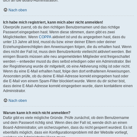
dich an die Board-Administration.
Nach oben
Ich habe mich registriert, kann mich aber nicht anmelden!
Überprüfe zuerst, ob du den richtigen Benutzernamen und das richtige
Passwort eingegeben hast. Wenn diese stimmen, dann gibt es zwei
Möglichkeiten. Wenn
COPPA
aktiviert ist und du angegeben hast, dass du
unter 13 Jahre alt bist, musst du bzw. einer deiner Eltern oder deiner
Erziehungsberechtigten den Anweisungen folgen, die du erhalten hast. Wenn
dies nicht der Fall ist, muss dein Benutzerkonto vielleicht aktiviert werden. Bei
einigen Boards müssen alle neu angemeldeten Mitglieder erst freigeschaltet
werden – entweder musst du dies selbst erledigen oder ein Administrator. Bei
der Registrierung wurde dir mitgeteilt, ob eine Aktivierung nötig ist oder nicht.
Wenn du eine E-Mail erhalten hast, folge den dort enthaltenen Anweisungen.
Ansonsten prüfe, ob du deine E-Mail-Adresse korrekt eingegeben hast oder
die E-Mail von einem Spam-Filter blockiert wurde. Wenn du dir sicher bist,
dass deine E-Mail-Adresse korrekt eingegeben wurde, dann kontaktiere einen
Administrator.
Nach oben
Warum kann ich mich nicht anmelden?
Dafür gibt es viele mögliche Gründe. Prüfe zunächst, ob dein Benutzername
und dein Passwort richtig sind. Wenn dies der Fall ist, wende dich an einen
Board-Administrator, um sicherzugehen, dass du nicht gesperrt wurdest. Es ist
ebenfalls möglich, dass ein Konfigurationsproblem mit der Website vorliegt,