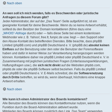
Nach oben
An wen soll ich mich wenden, falls es Beschwerden oder juristische
Anfragen zu diesem Forum gibt?
Jeder Administrator, der auf der „Das Team“-Seite aufgeführt ist, ist ein
geeigneter Kontakt für deine Beschwerde. Wenn du so keine Antwort erhältst,
solltest du den Besitzer der Domain kontaktieren (führe dazu eine
„WHOIS“-Abfrage
durch) oder — falls diese Seite bei einem kostenlosen
Webhoster wie z. B. Yahoo!, free.fr, funpic.de usw. liegt — den Support oder
den Abuse-Kontakt des betreffenden Dienstes. Bitte beachte, dass phpBB
Limited (phpBB.com) und phpBB Deutschland e. V. (phpBB.de)
absolut keinen
Einfluss
auf die Benutzung oder den oder die Benutzer der Forensoftware
haben und dafür in keiner Weise zur Verantwortung herangezogen werden
können. Kontaktiere daher nie phpBB Limited oder phpBB Deutschland e. V. in
Zusammenhang mit jeglichen juristischen Fragen (Unterlassungserklärungen,
Haftungsfragen usw.), die
sich nicht direkt
auf die Websiten phpbb.com,
phpbb.de oder die phpBB-Software selbst beziehen. Falls du phpBB Limited
oder phpBB Deutschland e. V. E-Mails schreibst, die die
Softwarenutzung
durch Dritte
betreffen, so wirst du, wenn überhaupt, höchstens eine knappe
Antwort erhalten.
Nach oben
Wie kann ich einen Administrator des Boards kontaktieren?
Alle Benutzer des Boards können das Kontaktformular nutzen, wenn die
Funktion durch die Board-Administration aktiviert wurde.
Mitglieder des Boards können zusätzlich den Link „Das Team“ verwenden.