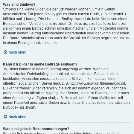
Was sind Smileys?
Smileys sind kleine Bilder, die benutzt werden können, um ein Gefühl
auszudrücken. Für jeden Smiley gibt es einen kurzen Code, z. B. bedeutet :)
fröhlich und :( traurig. Die Liste aller Smileys kannst du beim Verfassen eines
Beitrags sehen. Versuche bitte trotzdem, Smileys nicht zu häufig zu benutzen,
sie können einen Beitrag schnell unlesbar machen und ein Moderator könnte
deshalb deinen Beitrag entsprechend überarbeiten oder gar komplett löschen.
Die Board-Administration kann auch die Anzahl der Smileys begrenzen, die du
in einem Beitrag benutzen kannst.
Nach oben
Kann ich Bilder in meine Beiträge einfügen?
Ja, Bilder können in deinem Beitrag angezeigt werden. Wenn die
Administration Dateianhänge erlaubt hat, kannst du das Bild auch direkt
hochladen. Ansonsten musst du zu einem Bild verlinken, das auf einem
öffentlich zugänglichen Server liegt, z. B. http://www.domain.tld/mein-bild.gif.
Du kannst weder Bilder verlinken, die sich auf deinem eigenen PC befinden
(außer es ist ein öffentlich zugänglicher Server), noch zu Bildern, die nur nach
einer Anmeldung verfügbar sind, z. B. Hotmail- oder Yahoo-Mailboxen, mit
einem Passwort geschützte Seiten usw. Um das Bild anzuzeigen, benutze den
BBCode-Tag „[img]“.
Nach oben
Was sind globale Bekanntmachungen?
Globale Bekanntmachungen beinhalten wichtige Informationen, deshalb