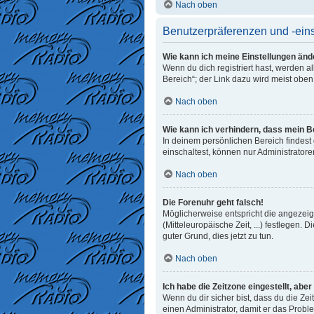
Nach oben
Benutzerpräferenzen und -ein
Wie kann ich meine Einstellungen änd
Wenn du dich registriert hast, werden 
Bereich“; der Link dazu wird meist oben
Nach oben
Wie kann ich verhindern, dass mein B
In deinem persönlichen Bereich findest
einschaltest, können nur Administrator
Nach oben
Die Forenuhr geht falsch!
Möglicherweise entspricht die angezeigt
(Mitteleuropäische Zeit, ...) festlegen. 
guter Grund, dies jetzt zu tun.
Nach oben
Ich habe die Zeitzone eingestellt, abe
Wenn du dir sicher bist, dass du die Zeit
einen Administrator, damit er das Prob