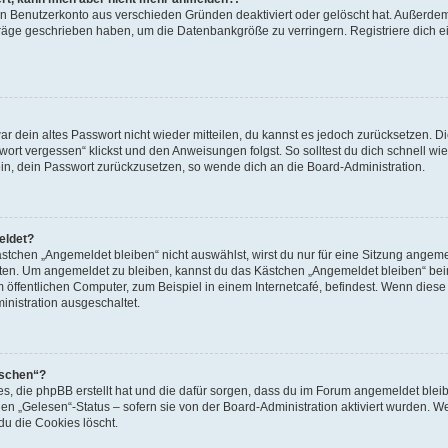
ein Benutzerkonto aus verschieden Gründen deaktiviert oder gelöscht hat. Außerde
eiträge geschrieben haben, um die Datenbankgröße zu verringern. Registriere dich 
war dein altes Passwort nicht wieder mitteilen, du kannst es jedoch zurücksetzen. 
ort vergessen“ klickst und den Anweisungen folgst. So solltest du dich schnell w
sein, dein Passwort zurückzusetzen, so wende dich an die Board-Administration.
eldet?
chen „Angemeldet bleiben“ nicht auswählst, wirst du nur für eine Sitzung angeme
tten. Um angemeldet zu bleiben, kannst du das Kästchen „Angemeldet bleiben“ bei
öffentlichen Computer, zum Beispiel in einem Internetcafé, befindest. Wenn diese 
inistration ausgeschaltet.
öschen“?
ies, die phpBB erstellt hat und die dafür sorgen, dass du im Forum angemeldet bl
den „Gelesen“-Status – sofern sie von der Board-Administration aktiviert wurden. 
u die Cookies löscht.