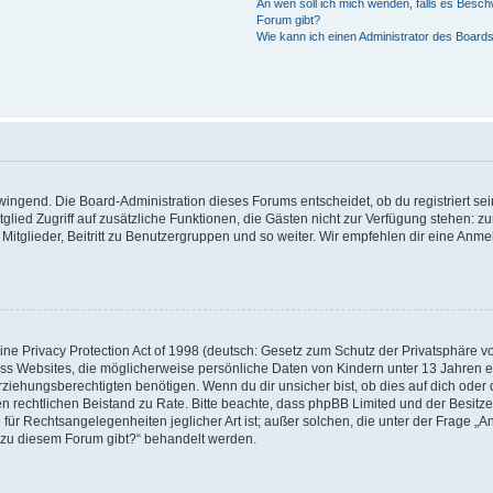
An wen soll ich mich wenden, falls es Besch
Forum gibt?
Wie kann ich einen Administrator des Boards
zwingend. Die Board-Administration dieses Forums entscheidet, ob du registriert se
Mitglied Zugriff auf zusätzliche Funktionen, die Gästen nicht zur Verfügung stehen: zu
itglieder, Beitritt zu Benutzergruppen und so weiter. Wir empfehlen dir eine Anmeld
e Privacy Protection Act of 1998 (deutsch: Gesetz zum Schutz der Privatsphäre von
ass Websites, die möglicherweise persönliche Daten von Kindern unter 13 Jahren 
iehungsberechtigten benötigen. Wenn du dir unsicher bist, ob dies auf dich oder d
 einen rechtlichen Beistand zu Rate. Bitte beachte, dass phpBB Limited und der Besi
 für Rechtsangelegenheiten jeglicher Art ist; außer solchen, die unter der Frage „A
 zu diesem Forum gibt?“ behandelt werden.