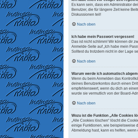
Es kann sein, dass ein Administrator d
Benutzer, die für längere Zeit keine B
Diskussionen teil!
Nach oben
Ich habe mein Passwort vergessen!
Das ist nicht schlimm! Wir können dir z
Anmelde-Seite auf „Ich habe mein Passw
Solltest du trotzdem nicht in der Lage 
Nach oben
Warum werde ich automatisch abgem
Wenn du beim Anmelden das Kontrollkäst
deines Benutzerkontos durch einen Dri
empfehlenswert, wenn du dich an einem 
wurde sie vermutlich von der Board-Adm
Nach oben
Wozu ist die Funktion „Alle Cookies l
„Alle Cookies löschen“ löscht die Cook
einige Funktionen, wie beispielsweise 
Abmeldung hast, kann es helfen, wenn d