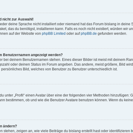
 nicht zur Auswahl!
eder deine Sprache nicht installiert oder niemand hat das Forum bislang in deine 
et, das du benötigst, installieren kann. Falls es noch nicht existiert, würden wir 
önnen auf der Website von
phpBB Limited
oder auf
phpBB.de
gefunden werden.
inem Benutzernamen angezeigt werden?
er bei deinem Benutzernamen stehen. Eines dieser Bilder ist meist mit deinem Rang 
gszahl oder deinen Status im Forum angeben. Das andere, meist größere, Bild wird 
n persönliches Bild, welches von Benutzer zu Benutzer unterschiedlich ist.
u unter „Profil“ einen Avatar über eine der folgenden vier Methoden hinzufügen: G
ann bestimmen, ob und wie die Benutzer Avatare benutzen können. Wenn du keinen 
hn ändern?
stehen, zeigen an, wie viele Beiträge du bislang erstellt hast oder identifiziere