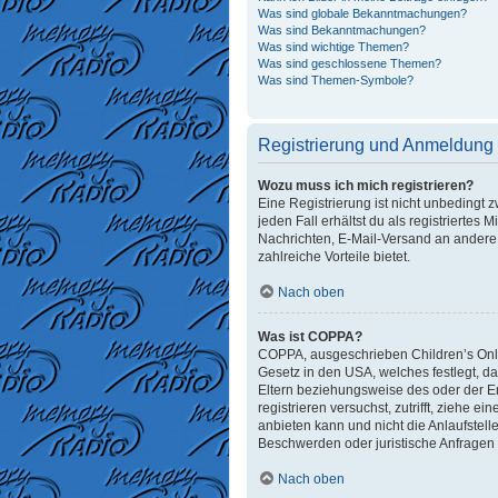
Was sind globale Bekanntmachungen?
Was sind Bekanntmachungen?
Was sind wichtige Themen?
Was sind geschlossene Themen?
Was sind Themen-Symbole?
Registrierung und Anmeldung
Wozu muss ich mich registrieren?
Eine Registrierung ist nicht unbedingt 
jeden Fall erhältst du als registriertes 
Nachrichten, E-Mail-Versand an andere M
zahlreiche Vorteile bietet.
Nach oben
Was ist COPPA?
COPPA, ausgeschrieben Children’s Onlin
Gesetz in den USA, welches festlegt, d
Eltern beziehungsweise des oder der Erz
registrieren versuchst, zutrifft, ziehe
anbieten kann und nicht die Anlaufstelle
Beschwerden oder juristische Anfragen
Nach oben