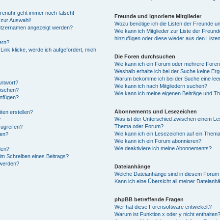
Forenuhr geht immer noch falsch!
Freunde und ignorierte Mitglieder
 zur Auswahl!
Wozu benötige ich die Listen der Freunde und
nutzernamen angezeigt werden?
Wie kann ich Mitglieder zur Liste der Freunde
hinzufügen oder diese wieder aus den Liste
ern?
ink klicke, werde ich aufgefordert, mich
Die Foren durchsuchen
Wie kann ich ein Forum oder mehrere Fore
Weshalb erhalte ich bei der Suche keine Er
Warum bekomme ich bei der Suche eine leer
Antwort?
Wie kann ich nach Mitgliedern suchen?
löschen?
Wie kann ich meine eigenen Beiträge und T
anfügen?
Abonnements und Lesezeichen
ten erstellen?
Was ist der Unterschied zwischen einem Le
?
Thema oder Forum?
ugreifen?
Wie kann ich ein Lesezeichen auf ein Them
gen?
Wie kann ich ein Forum abonnieren?
Wie deaktiviere ich meine Abonnements?
den?
im Schreiben eines Beitrags?
 werden?
Dateianhänge
Welche Dateianhänge sind in diesem Forum 
Kann ich eine Übersicht all meiner Dateianh
phpBB betreffende Fragen
Wer hat diese Forensoftware entwickelt?
Warum ist Funktion x oder y nicht enthalten