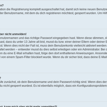
en?
ation die Registrierung komplett ausgeschaltet hat, damit sich keine neuen Benu
der Benutzername, mit dem du dich registrieren möchtest, gesperrt wurden. Um Hilf
aber nicht anmelden!
 Benutzernamen und das richtige Passwort eingegeben hast. Wenn diese stimmen, d
ast, dass du unter 13 Jahre alt bist, musst du bzw. einer deiner Eltern oder deine
t. Wenn dies nicht der Fall ist, muss dein Benutzerkonto vielleicht aktiviert werde
tet werden – entweder musst du dies selbst erledigen oder ein Administrator. Bei d
Wenn du eine E-Mail erhalten hast, folge den dort enthaltenen Anweisungen. Ansonst
l von einem Spam-Filter blockiert wurde. Wenn du dir sicher bist, dass deine E-Ma
?
üfe zunächst, ob dein Benutzername und dein Passwort richtig sind. Wenn dies der 
u nicht gesperrt wurdest. Es ist ebenfalls möglich, dass ein Konfigurationsproblem 
riert, kann mich aber nicht mehr anmelden?!