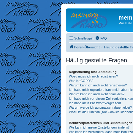
memo
Musik die
Schnellzugriff
FAQ
Foren-Übersicht
Häufig gestellte F
Häufig gestellte Fragen
Registrierung und Anmeldung
Wozu muss ich mich registrieren?
Was ist COPPA?
Warum kann ich mich nicht registrieren?
Ich habe mich registriert, kann mich aber ni
Warum kann ich mich nicht anmelden?
Ich habe mich vor einiger Zeit registriert, 
Ich habe mein Passwort vergessen!
Warum werde ich automatisch abgemeldet?
Wozu ist die Funktion „Alle Cookies löschen
Benutzerpräferenzen und -einstellungen
Wie kann ich meine Einstellungen ändern?
Wie kann ich verhindern, dass mein Benutze