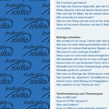
Die Forenuhr geht falsch!
Ich habe die Zeitzone eingestellt, aber die 
Meine Sprache steht auf diesem Board nicht
Was sind das für Bilder, die bei meinem Be
Wie verwende ich einen Avatar?
Was ist mein Rang und wie kann ich ihn änd
Wenn ich bei einem Benutzer auf den E-Mail-L
anzumelden.
Beiträge schreiben
Wie erstelle ich ein neues Thema oder eine 
Wie kann ich einen Beitrag bearbeiten oder 
Wie kann ich meinem Beitrag eine Signatur 
Wie kann ich eine Umfrage erstellen?
Wieso kann ich nicht mehr Antwortmöglichkei
Wie bearbeite oder lösche ich eine Umfrage
Warum kann ich auf bestimmte Foren nicht z
Weshalb kann ich keine Dateianhänge anfü
Weshalb wurde ich verwarnt?
Wie kann ich Beiträge den Moderatoren mel
Was bewirkt die „Speichern“-Schaltfläche be
Warum muss mein Beitrag erst freigegeben
Wie markiere ich ein Thema als neu?
Textformatierung und Thementypen
Was ist BBCode?
Kann ich HTML benutzen?
Was sind Smileys?
Kann ich Bilder in meine Beiträge einfügen?