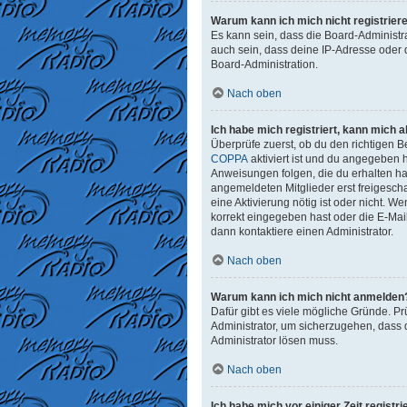
Warum kann ich mich nicht registrier
Es kann sein, dass die Board-Administr
auch sein, dass deine IP-Adresse oder 
Board-Administration.
Nach oben
Ich habe mich registriert, kann mich 
Überprüfe zuerst, ob du den richtigen
COPPA
aktiviert ist und du angegeben h
Anweisungen folgen, die du erhalten has
angemeldeten Mitglieder erst freigeschal
eine Aktivierung nötig ist oder nicht. 
korrekt eingegeben hast oder die E-Mai
dann kontaktiere einen Administrator.
Nach oben
Warum kann ich mich nicht anmelden
Dafür gibt es viele mögliche Gründe. Pr
Administrator, um sicherzugehen, dass d
Administrator lösen muss.
Nach oben
Ich habe mich vor einiger Zeit regist