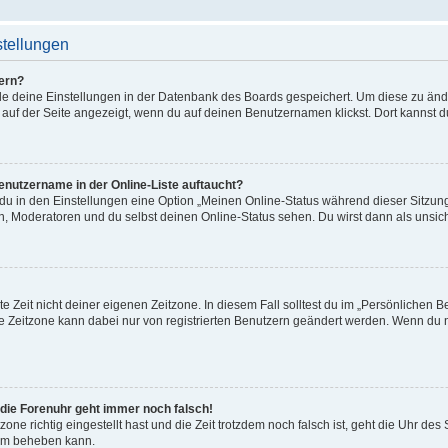
stellungen
ern?
alle deine Einstellungen in der Datenbank des Boards gespeichert. Um diese zu än
 auf der Seite angezeigt, wenn du auf deinen Benutzernamen klickst. Dort kannst d
enutzername in der Online-Liste auftaucht?
 du in den Einstellungen eine Option „Meinen Online-Status während dieser Sitzu
en, Moderatoren und du selbst deinen Online-Status sehen. Du wirst dann als unsic
e Zeit nicht deiner eigenen Zeitzone. In diesem Fall solltest du im „Persönlichen B
Die Zeitzone kann dabei nur von registrierten Benutzern geändert werden. Wenn du noch
r die Forenuhr geht immer noch falsch!
zone richtig eingestellt hast und die Zeit trotzdem noch falsch ist, geht die Uhr des
lem beheben kann.