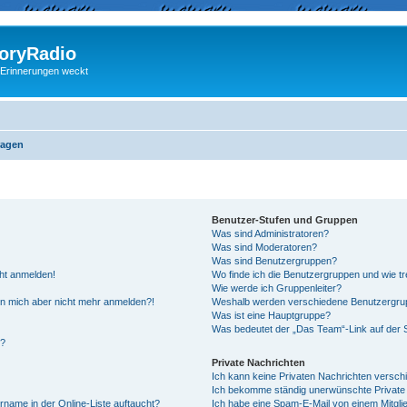
ryRadio
 Erinnerungen weckt
ragen
Benutzer-Stufen und Gruppen
Was sind Administratoren?
Was sind Moderatoren?
Was sind Benutzergruppen?
cht anmelden!
Wo finde ich die Benutzergruppen und wie tre
Wie werde ich Gruppenleiter?
kann mich aber nicht mehr anmelden?!
Weshalb werden verschiedene Benutzergrupp
Was ist eine Hauptgruppe?
Was bedeutet der „Das Team“-Link auf der S
“?
Private Nachrichten
Ich kann keine Privaten Nachrichten versch
Ich bekomme ständig unerwünschte Private 
rname in der Online-Liste auftaucht?
Ich habe eine Spam-E-Mail von einem Mitgli