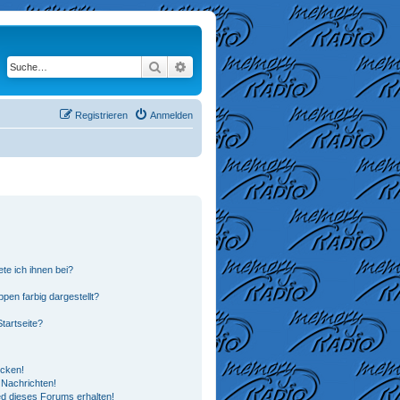
Suche
Erweiterte Suche
Registrieren
Anmelden
te ich ihnen bei?
en farbig dargestellt?
tartseite?
icken!
Nachrichten!
ed dieses Forums erhalten!