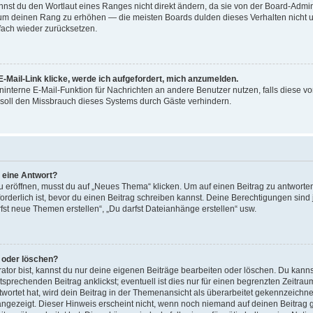
st du den Wortlaut eines Ranges nicht direkt ändern, da sie von der Board-Adminis
 um deinen Rang zu erhöhen — die meisten Boards dulden dieses Verhalten nicht u
ach wieder zurücksetzen.
-Mail-Link klicke, werde ich aufgefordert, mich anzumelden.
reninterne E-Mail-Funktion für Nachrichten an andere Benutzer nutzen, falls diese v
soll den Missbrauch dieses Systems durch Gäste verhindern.
r eine Antwort?
röffnen, musst du auf „Neues Thema“ klicken. Um auf einen Beitrag zu antworten,
forderlich ist, bevor du einen Beitrag schreiben kannst. Deine Berechtigungen sin
arfst neue Themen erstellen“, „Du darfst Dateianhänge erstellen“ usw.
n oder löschen?
ator bist, kannst du nur deine eigenen Beiträge bearbeiten oder löschen. Du kanns
sprechenden Beitrag anklickst; eventuell ist dies nur für einen begrenzten Zeitra
wortet hat, wird dein Beitrag in der Themenansicht als überarbeitet gekennzeichne
 angezeigt. Dieser Hinweis erscheint nicht, wenn noch niemand auf deinen Beitrag 