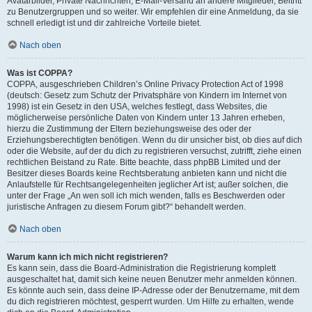
Avatarbilder, Private Nachrichten, E-Mail-Versand an andere Mitglieder, Beitritt
zu Benutzergruppen und so weiter. Wir empfehlen dir eine Anmeldung, da sie
schnell erledigt ist und dir zahlreiche Vorteile bietet.
Nach oben
Was ist COPPA?
COPPA, ausgeschrieben Children’s Online Privacy Protection Act of 1998
(deutsch: Gesetz zum Schutz der Privatsphäre von Kindern im Internet von
1998) ist ein Gesetz in den USA, welches festlegt, dass Websites, die
möglicherweise persönliche Daten von Kindern unter 13 Jahren erheben,
hierzu die Zustimmung der Eltern beziehungsweise des oder der
Erziehungsberechtigten benötigen. Wenn du dir unsicher bist, ob dies auf dich
oder die Website, auf der du dich zu registrieren versuchst, zutrifft, ziehe einen
rechtlichen Beistand zu Rate. Bitte beachte, dass phpBB Limited und der
Besitzer dieses Boards keine Rechtsberatung anbieten kann und nicht die
Anlaufstelle für Rechtsangelegenheiten jeglicher Art ist; außer solchen, die
unter der Frage „An wen soll ich mich wenden, falls es Beschwerden oder
juristische Anfragen zu diesem Forum gibt?“ behandelt werden.
Nach oben
Warum kann ich mich nicht registrieren?
Es kann sein, dass die Board-Administration die Registrierung komplett
ausgeschaltet hat, damit sich keine neuen Benutzer mehr anmelden können.
Es könnte auch sein, dass deine IP-Adresse oder der Benutzername, mit dem
du dich registrieren möchtest, gesperrt wurden. Um Hilfe zu erhalten, wende