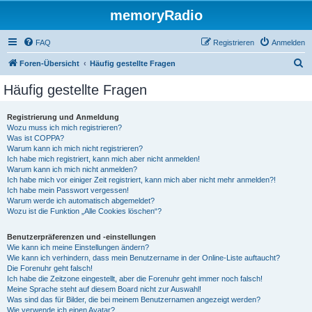
memoryRadio
FAQ
Registrieren
Anmelden
S
Foren-Übersicht
Häufig gestellte Fragen
u
Häufig gestellte Fragen
c
h
Registrierung und Anmeldung
Wozu muss ich mich registrieren?
e
Was ist COPPA?
Warum kann ich mich nicht registrieren?
Ich habe mich registriert, kann mich aber nicht anmelden!
Warum kann ich mich nicht anmelden?
Ich habe mich vor einiger Zeit registriert, kann mich aber nicht mehr anmelden?!
Ich habe mein Passwort vergessen!
Warum werde ich automatisch abgemeldet?
Wozu ist die Funktion „Alle Cookies löschen“?
Benutzerpräferenzen und -einstellungen
Wie kann ich meine Einstellungen ändern?
Wie kann ich verhindern, dass mein Benutzername in der Online-Liste auftaucht?
Die Forenuhr geht falsch!
Ich habe die Zeitzone eingestellt, aber die Forenuhr geht immer noch falsch!
Meine Sprache steht auf diesem Board nicht zur Auswahl!
Was sind das für Bilder, die bei meinem Benutzernamen angezeigt werden?
Wie verwende ich einen Avatar?