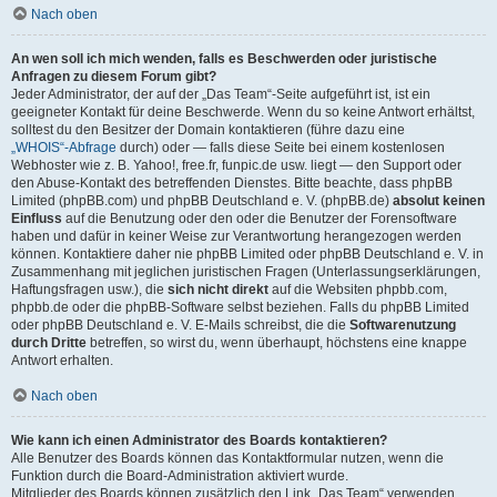
Nach oben
An wen soll ich mich wenden, falls es Beschwerden oder juristische
Anfragen zu diesem Forum gibt?
Jeder Administrator, der auf der „Das Team“-Seite aufgeführt ist, ist ein
geeigneter Kontakt für deine Beschwerde. Wenn du so keine Antwort erhältst,
solltest du den Besitzer der Domain kontaktieren (führe dazu eine
„WHOIS“-Abfrage
durch) oder — falls diese Seite bei einem kostenlosen
Webhoster wie z. B. Yahoo!, free.fr, funpic.de usw. liegt — den Support oder
den Abuse-Kontakt des betreffenden Dienstes. Bitte beachte, dass phpBB
Limited (phpBB.com) und phpBB Deutschland e. V. (phpBB.de)
absolut keinen
Einfluss
auf die Benutzung oder den oder die Benutzer der Forensoftware
haben und dafür in keiner Weise zur Verantwortung herangezogen werden
können. Kontaktiere daher nie phpBB Limited oder phpBB Deutschland e. V. in
Zusammenhang mit jeglichen juristischen Fragen (Unterlassungserklärungen,
Haftungsfragen usw.), die
sich nicht direkt
auf die Websiten phpbb.com,
phpbb.de oder die phpBB-Software selbst beziehen. Falls du phpBB Limited
oder phpBB Deutschland e. V. E-Mails schreibst, die die
Softwarenutzung
durch Dritte
betreffen, so wirst du, wenn überhaupt, höchstens eine knappe
Antwort erhalten.
Nach oben
Wie kann ich einen Administrator des Boards kontaktieren?
Alle Benutzer des Boards können das Kontaktformular nutzen, wenn die
Funktion durch die Board-Administration aktiviert wurde.
Mitglieder des Boards können zusätzlich den Link „Das Team“ verwenden.