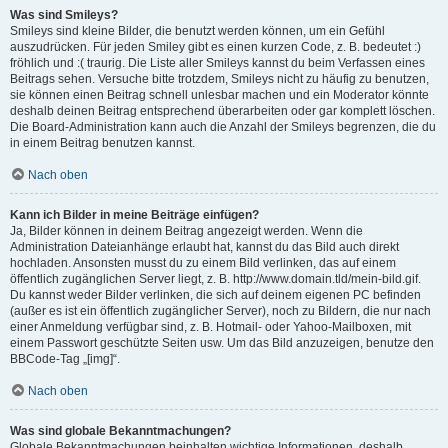
Was sind Smileys?
Smileys sind kleine Bilder, die benutzt werden können, um ein Gefühl
auszudrücken. Für jeden Smiley gibt es einen kurzen Code, z. B. bedeutet :)
fröhlich und :( traurig. Die Liste aller Smileys kannst du beim Verfassen eines
Beitrags sehen. Versuche bitte trotzdem, Smileys nicht zu häufig zu benutzen,
sie können einen Beitrag schnell unlesbar machen und ein Moderator könnte
deshalb deinen Beitrag entsprechend überarbeiten oder gar komplett löschen.
Die Board-Administration kann auch die Anzahl der Smileys begrenzen, die du
in einem Beitrag benutzen kannst.
Nach oben
Kann ich Bilder in meine Beiträge einfügen?
Ja, Bilder können in deinem Beitrag angezeigt werden. Wenn die
Administration Dateianhänge erlaubt hat, kannst du das Bild auch direkt
hochladen. Ansonsten musst du zu einem Bild verlinken, das auf einem
öffentlich zugänglichen Server liegt, z. B. http://www.domain.tld/mein-bild.gif.
Du kannst weder Bilder verlinken, die sich auf deinem eigenen PC befinden
(außer es ist ein öffentlich zugänglicher Server), noch zu Bildern, die nur nach
einer Anmeldung verfügbar sind, z. B. Hotmail- oder Yahoo-Mailboxen, mit
einem Passwort geschützte Seiten usw. Um das Bild anzuzeigen, benutze den
BBCode-Tag „[img]“.
Nach oben
Was sind globale Bekanntmachungen?
Globale Bekanntmachungen beinhalten wichtige Informationen, deshalb