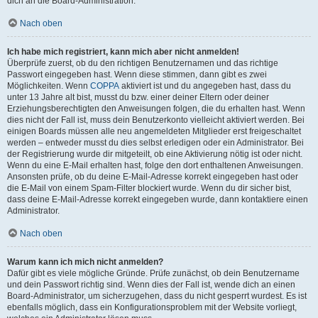
dich an die Board-Administration.
Nach oben
Ich habe mich registriert, kann mich aber nicht anmelden!
Überprüfe zuerst, ob du den richtigen Benutzernamen und das richtige
Passwort eingegeben hast. Wenn diese stimmen, dann gibt es zwei
Möglichkeiten. Wenn
COPPA
aktiviert ist und du angegeben hast, dass du
unter 13 Jahre alt bist, musst du bzw. einer deiner Eltern oder deiner
Erziehungsberechtigten den Anweisungen folgen, die du erhalten hast. Wenn
dies nicht der Fall ist, muss dein Benutzerkonto vielleicht aktiviert werden. Bei
einigen Boards müssen alle neu angemeldeten Mitglieder erst freigeschaltet
werden – entweder musst du dies selbst erledigen oder ein Administrator. Bei
der Registrierung wurde dir mitgeteilt, ob eine Aktivierung nötig ist oder nicht.
Wenn du eine E-Mail erhalten hast, folge den dort enthaltenen Anweisungen.
Ansonsten prüfe, ob du deine E-Mail-Adresse korrekt eingegeben hast oder
die E-Mail von einem Spam-Filter blockiert wurde. Wenn du dir sicher bist,
dass deine E-Mail-Adresse korrekt eingegeben wurde, dann kontaktiere einen
Administrator.
Nach oben
Warum kann ich mich nicht anmelden?
Dafür gibt es viele mögliche Gründe. Prüfe zunächst, ob dein Benutzername
und dein Passwort richtig sind. Wenn dies der Fall ist, wende dich an einen
Board-Administrator, um sicherzugehen, dass du nicht gesperrt wurdest. Es ist
ebenfalls möglich, dass ein Konfigurationsproblem mit der Website vorliegt,