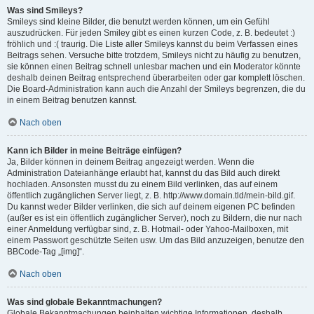
Was sind Smileys?
Smileys sind kleine Bilder, die benutzt werden können, um ein Gefühl
auszudrücken. Für jeden Smiley gibt es einen kurzen Code, z. B. bedeutet :)
fröhlich und :( traurig. Die Liste aller Smileys kannst du beim Verfassen eines
Beitrags sehen. Versuche bitte trotzdem, Smileys nicht zu häufig zu benutzen,
sie können einen Beitrag schnell unlesbar machen und ein Moderator könnte
deshalb deinen Beitrag entsprechend überarbeiten oder gar komplett löschen.
Die Board-Administration kann auch die Anzahl der Smileys begrenzen, die du
in einem Beitrag benutzen kannst.
Nach oben
Kann ich Bilder in meine Beiträge einfügen?
Ja, Bilder können in deinem Beitrag angezeigt werden. Wenn die
Administration Dateianhänge erlaubt hat, kannst du das Bild auch direkt
hochladen. Ansonsten musst du zu einem Bild verlinken, das auf einem
öffentlich zugänglichen Server liegt, z. B. http://www.domain.tld/mein-bild.gif.
Du kannst weder Bilder verlinken, die sich auf deinem eigenen PC befinden
(außer es ist ein öffentlich zugänglicher Server), noch zu Bildern, die nur nach
einer Anmeldung verfügbar sind, z. B. Hotmail- oder Yahoo-Mailboxen, mit
einem Passwort geschützte Seiten usw. Um das Bild anzuzeigen, benutze den
BBCode-Tag „[img]“.
Nach oben
Was sind globale Bekanntmachungen?
Globale Bekanntmachungen beinhalten wichtige Informationen, deshalb