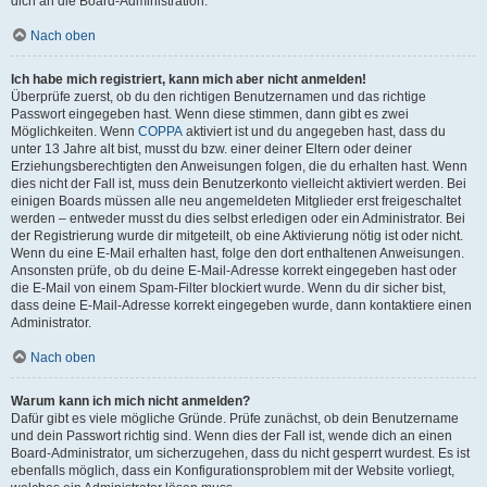
dich an die Board-Administration.
Nach oben
Ich habe mich registriert, kann mich aber nicht anmelden!
Überprüfe zuerst, ob du den richtigen Benutzernamen und das richtige
Passwort eingegeben hast. Wenn diese stimmen, dann gibt es zwei
Möglichkeiten. Wenn
COPPA
aktiviert ist und du angegeben hast, dass du
unter 13 Jahre alt bist, musst du bzw. einer deiner Eltern oder deiner
Erziehungsberechtigten den Anweisungen folgen, die du erhalten hast. Wenn
dies nicht der Fall ist, muss dein Benutzerkonto vielleicht aktiviert werden. Bei
einigen Boards müssen alle neu angemeldeten Mitglieder erst freigeschaltet
werden – entweder musst du dies selbst erledigen oder ein Administrator. Bei
der Registrierung wurde dir mitgeteilt, ob eine Aktivierung nötig ist oder nicht.
Wenn du eine E-Mail erhalten hast, folge den dort enthaltenen Anweisungen.
Ansonsten prüfe, ob du deine E-Mail-Adresse korrekt eingegeben hast oder
die E-Mail von einem Spam-Filter blockiert wurde. Wenn du dir sicher bist,
dass deine E-Mail-Adresse korrekt eingegeben wurde, dann kontaktiere einen
Administrator.
Nach oben
Warum kann ich mich nicht anmelden?
Dafür gibt es viele mögliche Gründe. Prüfe zunächst, ob dein Benutzername
und dein Passwort richtig sind. Wenn dies der Fall ist, wende dich an einen
Board-Administrator, um sicherzugehen, dass du nicht gesperrt wurdest. Es ist
ebenfalls möglich, dass ein Konfigurationsproblem mit der Website vorliegt,