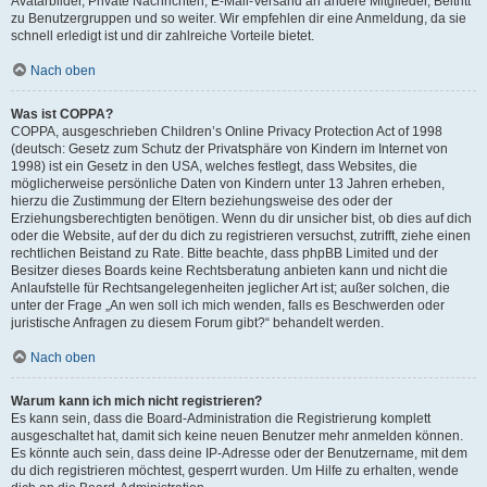
Avatarbilder, Private Nachrichten, E-Mail-Versand an andere Mitglieder, Beitritt
zu Benutzergruppen und so weiter. Wir empfehlen dir eine Anmeldung, da sie
schnell erledigt ist und dir zahlreiche Vorteile bietet.
Nach oben
Was ist COPPA?
COPPA, ausgeschrieben Children’s Online Privacy Protection Act of 1998
(deutsch: Gesetz zum Schutz der Privatsphäre von Kindern im Internet von
1998) ist ein Gesetz in den USA, welches festlegt, dass Websites, die
möglicherweise persönliche Daten von Kindern unter 13 Jahren erheben,
hierzu die Zustimmung der Eltern beziehungsweise des oder der
Erziehungsberechtigten benötigen. Wenn du dir unsicher bist, ob dies auf dich
oder die Website, auf der du dich zu registrieren versuchst, zutrifft, ziehe einen
rechtlichen Beistand zu Rate. Bitte beachte, dass phpBB Limited und der
Besitzer dieses Boards keine Rechtsberatung anbieten kann und nicht die
Anlaufstelle für Rechtsangelegenheiten jeglicher Art ist; außer solchen, die
unter der Frage „An wen soll ich mich wenden, falls es Beschwerden oder
juristische Anfragen zu diesem Forum gibt?“ behandelt werden.
Nach oben
Warum kann ich mich nicht registrieren?
Es kann sein, dass die Board-Administration die Registrierung komplett
ausgeschaltet hat, damit sich keine neuen Benutzer mehr anmelden können.
Es könnte auch sein, dass deine IP-Adresse oder der Benutzername, mit dem
du dich registrieren möchtest, gesperrt wurden. Um Hilfe zu erhalten, wende