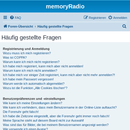
memoryRadio
FAQ
Registrieren
Anmelden
S
Foren-Übersicht
Häufig gestellte Fragen
u
Häufig gestellte Fragen
c
h
Registrierung und Anmeldung
Wozu muss ich mich registrieren?
e
Was ist COPPA?
Warum kann ich mich nicht registrieren?
Ich habe mich registriert, kann mich aber nicht anmelden!
Warum kann ich mich nicht anmelden?
Ich habe mich vor einiger Zeit registriert, kann mich aber nicht mehr anmelden?!
Ich habe mein Passwort vergessen!
Warum werde ich automatisch abgemeldet?
Wozu ist die Funktion „Alle Cookies löschen“?
Benutzerpräferenzen und -einstellungen
Wie kann ich meine Einstellungen ändern?
Wie kann ich verhindern, dass mein Benutzername in der Online-Liste auftaucht?
Die Forenuhr geht falsch!
Ich habe die Zeitzone eingestellt, aber die Forenuhr geht immer noch falsch!
Meine Sprache steht auf diesem Board nicht zur Auswahl!
Was sind das für Bilder, die bei meinem Benutzernamen angezeigt werden?
Wie verwende ich einen Avatar?