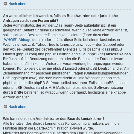
Nach oben
An wen soll ich mich wenden, falls es Beschwerden oder juristische
Anfragen zu diesem Forum gibt?
Jeder Administrator, der auf der „Das Team“-Seite aufgeführt ist, ist ein
geeigneter Kontakt für deine Beschwerde. Wenn du so keine Antwort erhältst,
solltest du den Besitzer der Domain kontaktieren (führe dazu eine
„WHOIS“-Abfrage
durch) oder — falls diese Seite bei einem kostenlosen
Webhoster wie z. B. Yahoo!, free.fr, funpic.de usw. liegt — den Support oder
den Abuse-Kontakt des betreffenden Dienstes. Bitte beachte, dass phpBB
Limited (phpBB.com) und phpBB Deutschland e. V. (phpBB.de)
absolut keinen
Einfluss
auf die Benutzung oder den oder die Benutzer der Forensoftware
haben und dafür in keiner Weise zur Verantwortung herangezogen werden
können. Kontaktiere daher nie phpBB Limited oder phpBB Deutschland e. V. in
Zusammenhang mit jeglichen juristischen Fragen (Unterlassungserklärungen,
Haftungsfragen usw.), die
sich nicht direkt
auf die Websiten phpbb.com,
phpbb.de oder die phpBB-Software selbst beziehen. Falls du phpBB Limited
oder phpBB Deutschland e. V. E-Mails schreibst, die die
Softwarenutzung
durch Dritte
betreffen, so wirst du, wenn überhaupt, höchstens eine knappe
Antwort erhalten.
Nach oben
Wie kann ich einen Administrator des Boards kontaktieren?
Alle Benutzer des Boards können das Kontaktformular nutzen, wenn die
Funktion durch die Board-Administration aktiviert wurde.
Mitglieder des Boards können zusätzlich den Link „Das Team“ verwenden.